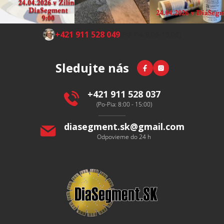
Z
+421 911 528 049
(Po-Pia 8:00-15:00)
á
p
Facebook
Instagram
Sledujte nás
ä
t
i
+421 911 528 037
e
(Po-Pia: 8:00 - 15:00)
diasegment.sk
@
gmail.com
Odpovieme do 24 h