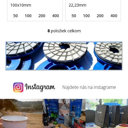
100x10mm
22,23mm
50
100
200
400
800
50
1500
100
3000
200
400
8
8
položiek celkom
O
v
l
á
d
a
c
i
e
Najdete nás na
instagrame
p
r
v
k
y
v
ý