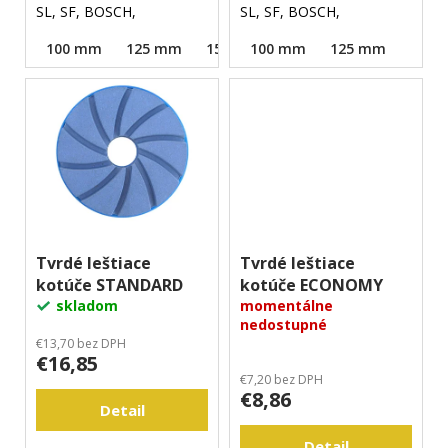
m
SL, SF, BOSCH,
SL, SF, BOSCH,
e
100 mm
125 mm
150 mm
100 mm
125 mm
Tvrdé leštiace
Tvrdé leštiace
kotúče STANDARD
kotúče ECONOMY
skladom
momentálne
nedostupné
€13,70 bez DPH
€16,85
€7,20 bez DPH
€8,86
Detail
Detail