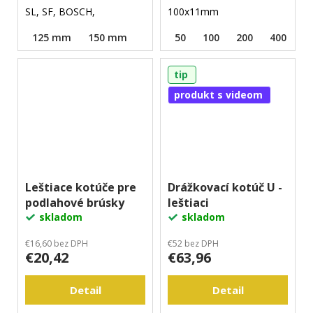
SL, SF, BOSCH,
100x11mm
125 mm
150 mm
50
100
200
400
8
tip
produkt s videom
Leštiace kotúče pre
Drážkovací kotúč U -
podlahové brúsky
leštiaci
skladom
skladom
€16,60 bez DPH
€52 bez DPH
€20,42
€63,96
Detail
Detail