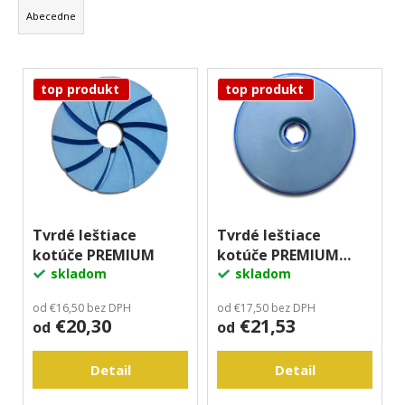
d
á
Abecedne
e
j
n
s
V
i
ť
top produkt
top produkt
ý
e
?
p
p
i
r
s
o
p
d
Hľadať
r
u
o
Tvrdé leštiace
Tvrdé leštiace
k
O
kotúče PREMIUM
kotúče PREMIUM
d
t
d
skladom
FLAT
skladom
u
o
p
k
v
od €16,50 bez DPH
od €17,50 bez DPH
o
€20,30
€21,53
t
od
od
r
o
ú
Detail
Detail
č
v
a