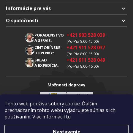
Informácie pre vás
Doprava a platba
O spoločnosti
Obchodné podmienky
O nás
+421 903 528 039
PORADENSTVO
Reklamácia
Kariéra
A SERVIS:
(Po-Pia 8:00-15:00)
+421 911 528 037
Spracovanie osobných údajov
CINTORÍNSKE
Blog
DOPLNKY:
(Po-Pia 8:00-15:00)
Cookies
Kontakty
+421 911 528 049
SKLAD
A EXPEDÍCIA:
(Po-Pia 8:00-16:00)
Možnosti dopravy
Tento web používa súbory cookie. Ďalším
Sloveenská
Vlastná
Možnosti platby
pošta
doprava
prechádzaním tohto webu vyjadrujete súhlas s ich
používaním. Viac informácií
tu
.
Visa
Mastercard
Dobierka
Nastavenie