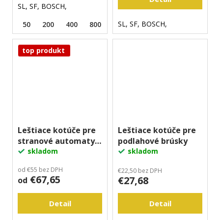
SL, SF, BOSCH,
SL, SF, BOSCH,
50
200
400
800
1500
top produkt
Leštiace kotúče pre
Leštiace kotúče pre
stranové automaty
podlahové brúsky
EDGE
skladom
skladom
od €55 bez DPH
€22,50 bez DPH
€67,65
€27,68
od
Detail
Detail