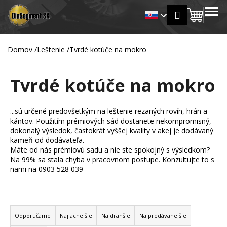
K
Prejsť
MENU
Prihlásen
na
Nákup
o
Späť
Späť
obsah
š
košík
í
Domov
/
Leštenie
/
Tvrdé kotúče na mokro
Č
k
o
Tvrdé kotúče na mokro
p
o
t
...sú určené predovšetkým na leštenie rezaných rovín, hrán a
r
kántov. Použitím prémiových sád dostanete nekompromisný,
dokonalý výsledok, častokrát vyššej kvality v akej je dodávaný
e
kameň od dodávateľa.
b
Máte od nás prémiovú sadu a nie ste spokojný s výsledkom?
u
Na 99% sa stala chyba v pracovnom postupe. Konzultujte to s
nami na 0903 528 039
j
e
t
R
e
a
Odporúčame
Najlacnejšie
Najdrahšie
Najpredávanejšie
n