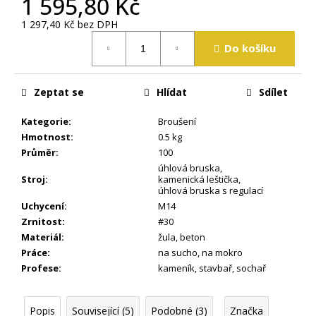
1 595,80 Kč
j
e
1 297,40 Kč bez DPH
m
Měrná
Do košíku
cena:
e
Zeptat se
Hlídat
Sdílet
Kategorie
:
Broušení
Hmotnost
:
0.5 kg
Průměr
:
100
úhlová bruska
,
Stroj
:
kamenická leštička
,
úhlová bruska s regulací
Uchycení
:
M14
Zrnitost
:
#30
Materiál
:
žula
,
beton
Práce
:
na sucho
,
na mokro
Profese
:
kameník
,
stavbař
,
sochař
Popis
Související (5)
Podobné (3)
Značka