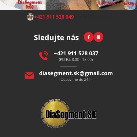
Z
+421 911 528 049
(Po-Pá 8:00-15:00)
á
p
Facebook
Instagram
Sledujte nás
a
t
í
+421 911 528 037
(PO-Pá: 8:00 - 15:00)
diasegment.sk
@
gmail.com
Odpovíme do 24 h