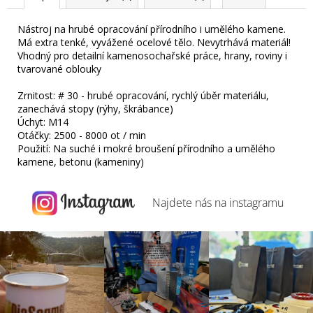
Nástroj na hrubé opracování přírodního i umělého kamene.
Má extra tenké, vyvážené ocelové tělo. Nevytrhává materiál!
Vhodný pro detailní kamenosochařské práce, hrany, roviny i
tvarované oblouky
Zrnitost: # 30 - hrubé opracování, rychlý úběr materiálu,
zanechává stopy (rýhy, škrábance)
Úchyt: M14
Otáčky: 2500 - 8000 ot / min
Použití: Na suché i mokré broušení přírodního a umělého
kamene, betonu (kameniny)
Najdete nás na
instagramu