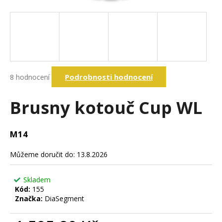
a
j
í
t
?
Průměrné
Podrobnosti hodnocení
8 hodnocení
hodnocení
produktu
je
Brusny kotouč Cup WL
Hledat
4,9
z
5
M14
hvězdiček.
D
o
Můžeme doručit do:
13.8.2026
p
o
Skladem
r
Kód:
155
u
Značka:
DiaSegment
č
u