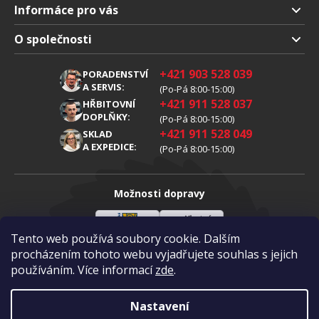
Informáce pro vás
Doprava a platba
O společnosti
Obchodní podmienky
O nás
+421 903 528 039
PORADENSTVÍ
Reklamáce
Kariéra
A SERVIS:
(Po-Pá 8:00-15:00)
+421 911 528 037
Zpracování osobních údajů
HŘBITOVNÍ
Blog
DOPLŇKY:
(Po-Pá 8:00-15:00)
Cookies
Kontakt
+421 911 528 049
SKLAD
A EXPEDICE:
(Po-Pá 8:00-15:00)
Možnosti dopravy
Tento web používá soubory cookie. Dalším
Slovenská
Vlastní
Možnosti platby
pošta
doprava
procházením tohoto webu vyjadřujete souhlas s jejich
používáním. Více informací
zde
.
Visa
Mastercard
Dobírka
Nastavení
Copyright 2026
Diamantovykotuc.sk
.