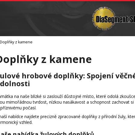
Vrtání
Brusná tělíska a sochařské nástroje
C
Co potřebujete najít?
Doplňky z kamene
Hledat
Doplňky z kamene
Doporučujeme
ulové hrobové doplňky: Spojení věčn
dolnosti
mátka na naše blízké si zaslouží důstojné místo, které odolá zkoušc
ou mimořádnou tvrdost, nízkou nasákavost a schopnost zachovat si n
příznivému počasí.
naší nabídce najdete precizně zpracované doplňky z přírodní žuly, kt
rmonický vzhled.
aše nabídka žulových doplňků