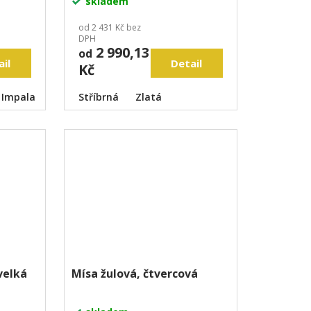
skladem
od 2 431 Kč bez
DPH
2 990,13
od
ail
Detail
Kč
 (Orion)
Impala
Olive green
Stříbrná
Zlatá
velká
Mísa žulová, čtvercová