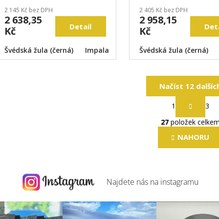
2 145 Kč bez DPH
2 405 Kč bez DPH
2 638,35
2 958,15
Detail
Det
Kč
Kč
Švédská žula (černá)
Impala
Tarn
Švédská žula (černá)
G664
Aurora
V
Načíst 12 dalšíc
S
1
3
t
O
r
27
položek celke
v
á
l
n
NAHORU
k
á
o
d
v
a
á
c
Najdete nás na
instagramu
n
í
í
p
r