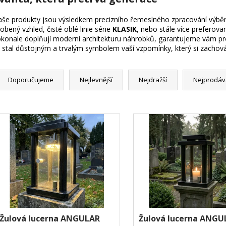
še produkty jsou výsledkem precizního řemeslného zpracování výběr
obený vzhled, čisté oblé linie série
KLASIK
, nebo stále více preferova
konale doplňují moderní architekturu náhrobků, garantujeme vám prod
 stal důstojným a trvalým symbolem vaší vzpomínky, který si zachová
Doporučujeme
Nejlevnější
Nejdražší
Nejprodáv
Žulová lucerna ANGULAR
Žulová lucerna ANGU