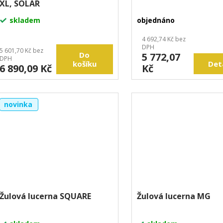
XL, SOLAR
skladem
objednáno
4 692,74 Kč bez
DPH
5 601,70 Kč bez
Do
5 772,07
DPH
košíku
Det
6 890,09 Kč
Kč
novinka
Žulová lucerna SQUARE
Žulová lucerna MG