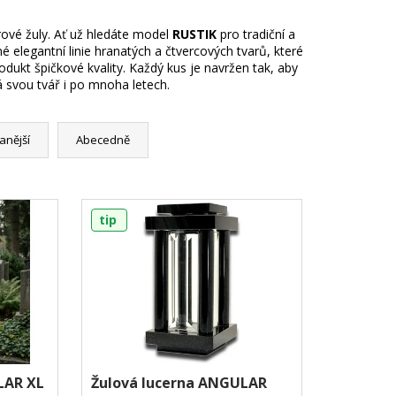
ové žuly. Ať už hledáte model
RUSTIK
pro tradiční a
né elegantní linie hranatých a čtvercových tvarů, které
ukt špičkové kvality. Každý kus je navržen tak, aby
 svou tvář i po mnoha letech.
anější
Abecedně
tip
LAR XL
Žulová lucerna ANGULAR