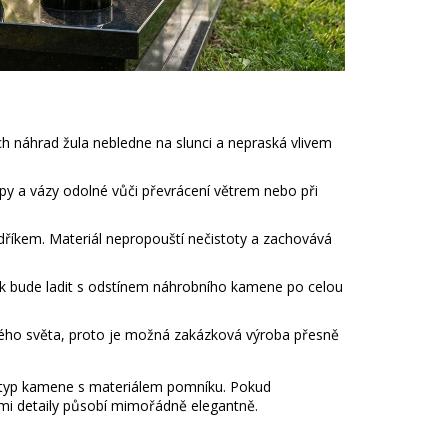
ch náhrad žula nebledne na slunci a nepraská vlivem
py a vázy odolné vůči převrácení větrem nebo při
dříkem. Materiál nepropouští nečistoty a zachovává
ěk bude ladit s odstínem náhrobního kamene po celou
lého světa, proto je možná zakázková výroba přesně
 typ kamene s materiálem pomníku. Pokud
tými detaily působí mimořádně elegantně.