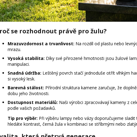
roč se rozhodnout právě pro žulu?
Mrazuvzdornost a trvanlivost:
Na rozdíl od plastu nebo levný
mrazu.
Vysoká stabilita:
Díky své přirozené hmotnosti jsou žulové lam
manipulaci.
Snadná údržba:
Leštěný povrch stačí jednoduše otřít vlhkým ha
si vysoký lesk.
Barevná stálost:
Přírodní struktura kamene zaručuje, že dopln
dobu jeho životnosti.
Dostupnost materiálů:
Naši výrobci zpracovávají kameny z ce
podle vašich požadavků.
Tip pro výběr:
Při výběru lampy nebo vázy doporučujeme sladit
hledáte kontrast, černá žula v kombinaci se stříbrnými nebo zla
valita, která přetrvá generace