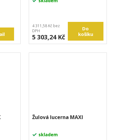
skladem
4 311,58 Kč bez
Do
DPH
ail
košíku
5 303,24 Kč
 (Orion)
Olive green
K
Žulová lucerna MAXI
skladem