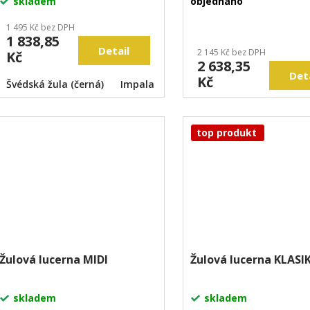
skladem
objednáno
1 495 Kč bez DPH
1 838,85
Detail
2 145 Kč bez DPH
Kč
2 638,35
Det
Kč
Švédská žula (černá)
Impala
Aurora
Vizag blue medium
top produkt
Žulová lucerna MIDI
Žulová lucerna KLASI
skladem
skladem