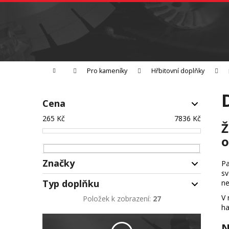
K
Přejít
na
o
Zpět
obsah
do
š
obchodu
í
Broušení
Leštění
Řezání
k
Domů
Pro kameníky
Hřbitovní doplňky
P
o
Cena
s
265
Kč
7836
Kč
t
Ž
r
o
a
Značky
n
Pa
sv
Na skladě
25
n
Typ doplňku
ne
í
DiaSegment
23
V 
Položek k zobrazení:
27
p
Akce
0
ha
váza
6
a
Metal Granit
2
N