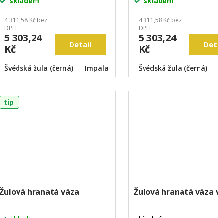
skladem
skladem
4 311,58 Kč bez
4 311,58 Kč bez
DPH
DPH
5 303,24
5 303,24
Detail
Det
Kč
Kč
Švédská žula (černá)
Impala
Aurora
Švédská žula (černá)
Vizag blue medium
tip
Žulová hranatá váza
Žulová hranatá váza 