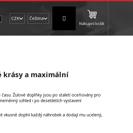
Přihlášení
CZK
Čeština
Nákupní košík
NC a frézování
Brusné a leštící válce
Štokován
é krásy a maximální
e času. Žulové doplňky jsou po staletí oceňovány pro
eměnný vzhled i po desetiletích vystavení
eré vkusně doplní každý náhrobek a dodají mu ucelený,