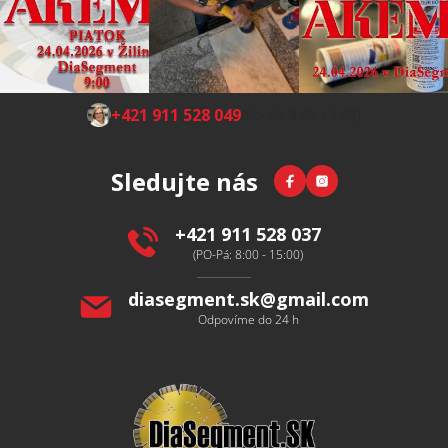
Z
+421 911 528 049
(Po-Pá 8:00-15:00)
á
p
Facebook
Instagram
Sledujte nás
a
t
í
+421 911 528 037
(PO-Pá: 8:00 - 15:00)
diasegment.sk
@
gmail.com
Odpovíme do 24 h