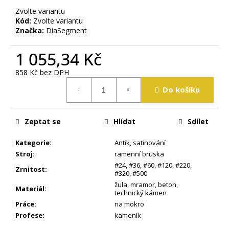
j
Zvolte variantu
e
Kód:
Zvolte variantu
m
Značka:
DiaSegment
e
1 055,34 Kč
858 Kč bez DPH
Měrná
Do košíku
cena:
Zeptat se
Hlídat
Sdílet
Kategorie
:
Antik, satinování
Stroj
:
ramenní bruska
#24
,
#36
,
#60
,
#120
,
#220
,
Zrnitost
:
#320
,
#500
žula
,
mramor
,
beton
,
Materiál
:
technický kámen
Práce
:
na mokro
Profese
:
kameník