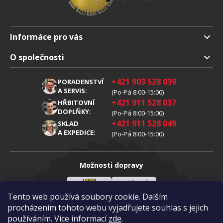
Informáce pro vás
Doprava a platba
O společnosti
Obchodní podmienky
O nás
+421 903 528 039
PORADENSTVÍ
Reklamáce
Kariéra
A SERVIS:
(Po-Pá 8:00-15:00)
+421 911 528 037
Zpracování osobních údajů
HŘBITOVNÍ
Blog
DOPLŇKY:
(Po-Pá 8:00-15:00)
Cookies
Kontakt
+421 911 528 049
SKLAD
A EXPEDICE:
(Po-Pá 8:00-15:00)
Možnosti dopravy
Tento web používá soubory cookie. Dalším
Slovenská
Vlastní
Možnosti platby
pošta
doprava
procházením tohoto webu vyjadřujete souhlas s jejich
používáním. Více informací
zde
.