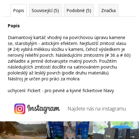
Popis
Související (5)
Podobné (5)
Značka
Popis
Diamantový kartáč vhodný na povrchovou úpravu kamene
se, starobylým - antickým efektem. Nejtlustší zrnitost vlasu
(# 24) vybírá měkkou složku v kameni, čehož výsledkem je
nerovný reliéfní povrch. Následujícími zrnitostmi (# 36 a # 60)
zahladite a jemně dotvarujete matný povrch. Použitím
následujících zrnitostí docílíte na satinováném povrchu
pololesklý až lesklý povrch (podle druhu materiálu).
Nástroj je určen pro práci za mokra.
uchycení:
Fickert - pro pevné a kyvné fickertove hlavy
Najdete nás na
instagramu