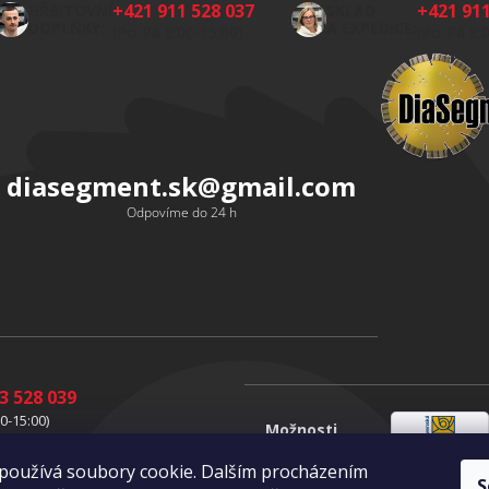
+421 911 528 037
+421 911
HŘBITOVNÍ
SKLAD
DOPLŇKY:
A EXPEDICE:
(Po-Pá 8:00-15:00)
(Po-Pá 8:
diasegment.sk
@
gmail.com
Odpovíme do 24 h
3 528 039
0-15:00)
Možnosti
1 528 037
Slovenská
dopravy
0-15:00)
používá soubory cookie. Dalším procházením
pošta
S