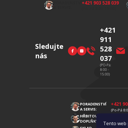
p
+421 903 528 039
PORADENSTVÍ
a
A SERVIS:
(Po-Pá 8:00-15:00)
t
í
+421
911
Sledujte
528
Facebook
Instagram
nás
037
(PO-Pá:
8:00 -
15:00)
+421 90
PORADENSTVÍ
A SERVIS:
(Po-Pá 8:0
+421 91
HŘBITOVNÍ
DOPLŇKY:
(Po-Pá 8:0
Tento web 