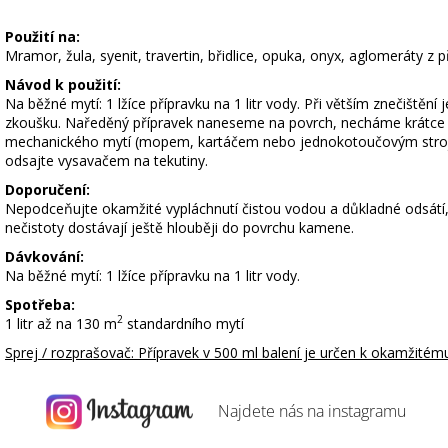
Použití na:
Mramor, žula, syenit, travertin, břidlice, opuka, onyx, aglomeráty z 
Návod k použití:
Na běžné mytí: 1 lžíce přípravku na 1 litr vody.
Při větším znečištění
zkoušku.
Naředěný přípravek naneseme na povrch, necháme krátce p
mechanického mytí (mopem, kartáčem nebo jednokotoučovým stro
odsajte vysavačem na tekutiny.
Doporučení:
Nepodceňujte okamžité vypláchnutí čistou vodou a důkladné odsátí, 
nečistoty dostávají ještě hlouběji do povrchu kamene.
Dávkování:
Na běžné mytí: 1 lžíce přípravku na 1 litr vody.
Spotřeba:
2
1 litr až na
130
m
standardního mytí
Sprej / rozprašovač:
Přípravek v 500 ml balení je určen k okamžitému
Najdete nás na
instagramu