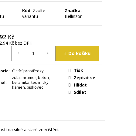
e
Kód:
Zvolte
Značka:
tu
variantu
Bellinzoni
92 Kč
2,94 Kč
bez DPH
á
Do košíku
Tisk
orie
:
Čistící prostředky
žula
,
mramor
,
beton
,
Zeptat se
iál
:
keramika
,
technický
Hlídat
kámen
,
pískovec
Sdílet
í na silné a staré znečištění.