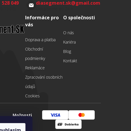
 528 049
diasegment.sk
@
gmail.com
00-15:00)
Odepíšeme do 24 h
Informáce pro
O společnosti
vás
O nás
Doprava a platba
Kariéra
Obchodní
Blog
podmienky
Kontakt
Reklamáce
Zpracování osobních
údajů
Cookies
Možnosti
Visa
Mastercard
platby
ouhlasím