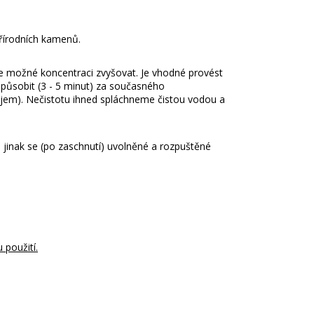
přírodních kamenů.
 je možné koncentraci zvyšovat.
Je vhodné provést
ůsobit (3 - 5 minut) za současného
jem).
Nečistotu ihned spláchneme čistou vodou a
jinak se (po zaschnutí) uvolněné a rozpuštěné
 použití.