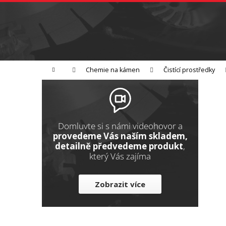
K
Přejít
na
o
Zpět
obsah
do
š
obchodu
í
Broušení
Leštění
Řezání
k
Domů
Chemie na kámen
Čistící prostředky
P
o
s
t
Domluvte si s námi videohovor a
r
provedeme Vás naším skladem,
detailně předvedeme produkt
,
a
který Vás zajíma
n
n
Zobrazit více
í
p
a