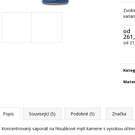
Zvolt
varian
od
261,
od
21
Měrn
cena:
Kateg
Mater
Popis
Související (5)
Podobné (5)
Značka
Koncentrovaný saponát na hloubkové mytí kamene s vysokou účinnost