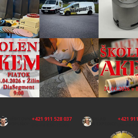
+421 911 528 037
+421 911
HŘBITOVNÍ
SKLAD
DOPLŇKY:
A EXPEDICE:
(Po-Pá 8:00-15:00)
(Po-Pá 8: