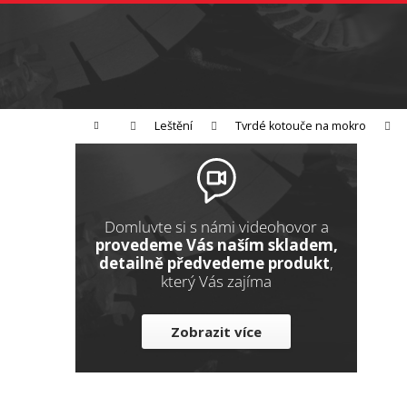
K
Přejít
na
o
Zpět
obsah
do
š
obchodu
í
Broušení
Leštění
Řezání
k
Domů
Leštění
Tvrdé kotouče na mokro
P
o
s
t
Domluvte si s námi videohovor a
r
provedeme Vás naším skladem,
detailně předvedeme produkt
,
a
který Vás zajíma
n
n
Zobrazit více
í
p
a