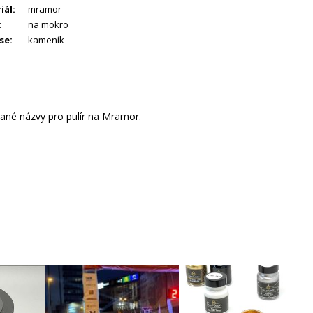
iál
:
mramor
:
na mokro
se
:
kameník
ívané názvy pro pulír na Mramor.