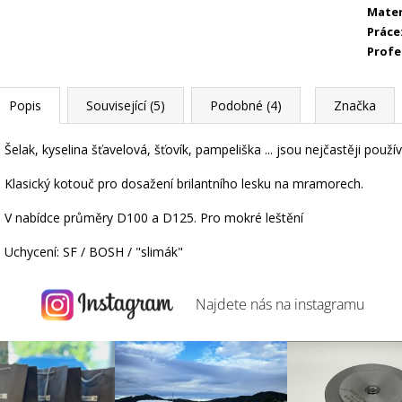
Mater
Práce
Profe
Popis
Související (5)
Podobné (4)
Značka
Šelak, kyselina šťavelová, šťovík, pampeliška ... jsou nejčastěji použ
Klasický kotouč pro dosažení brilantního lesku na mramorech.
V nabídce průměry D100 a D125. Pro mokré leštění
Uchycení: SF / BOSH / "slimák"
Najdete nás na
instagramu