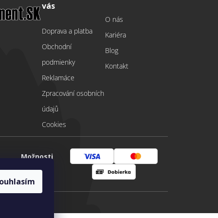
vás
O nás
Doprava a platba
Kariéra
Obchodní
Blog
podmienky
Kontakt
Reklamáce
Zpracování osobních
údajů
Cookies
Možnosti
Visa
Mastercard
platby
ouhlasím
Dobírka