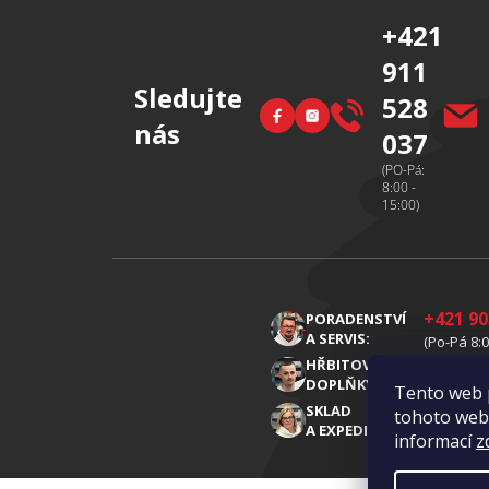
í
+421
911
Sledujte
528
Facebook
Instagram
nás
037
(PO-Pá:
8:00 -
15:00)
+421 90
PORADENSTVÍ
A SERVIS:
(Po-Pá 8:0
+421 91
HŘBITOVNÍ
DOPLŇKY:
(Po-Pá 8:0
Tento web 
+421 91
SKLAD
tohoto webu
A EXPEDICE:
(Po-Pá 8:0
informací
z