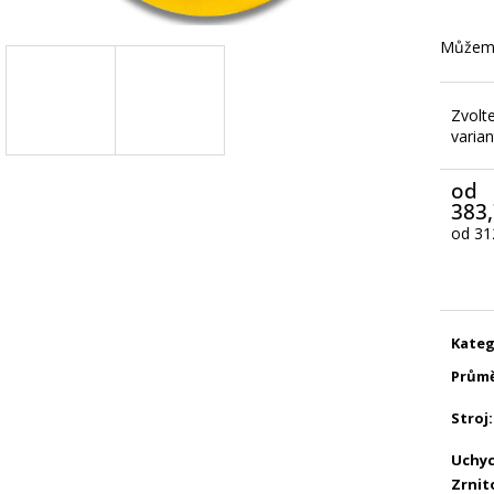
Můžeme
Zvolt
varian
od
383,
od
31
Měrn
cena:
Kateg
Prům
Stroj
:
Uchyc
Zrnit