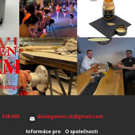
 528 049
diasegment.sk
@
gmail.com
00-15:00)
Odepíšeme do 24 h
Informáce pro
O společnosti