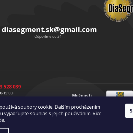
diasegment.sk
@
gmail.com
Odpovíme do 24 h
3 528 039
0-15:00)
Možnosti
1 528 037
Slovenská
dopravy
0-15:00)
používá soubory cookie. Dalším procházením
pošta
S
1 528 049
Vlastní
 vyjadřujete souhlas s jejich používáním. Více
doprava
0-15:00)
de
.