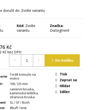
 doručit do:
Zvolte variantu
e
Kód:
Zvolte
Značka:
tu
variantu
DiaSegment
76 Kč
2 Kč
bez DPH
á
Do košíku
Tisk
Tvrdé kotouče na
orie
:
mokro
Zeptat se
ěr
:
100
,
125 mm
Hlídat
ramenní bruska
,
Sdílet
kamenická leštička
,
stranová bruska
ení
:
SL / SF / Bosh
ost
:
#buff / lesk