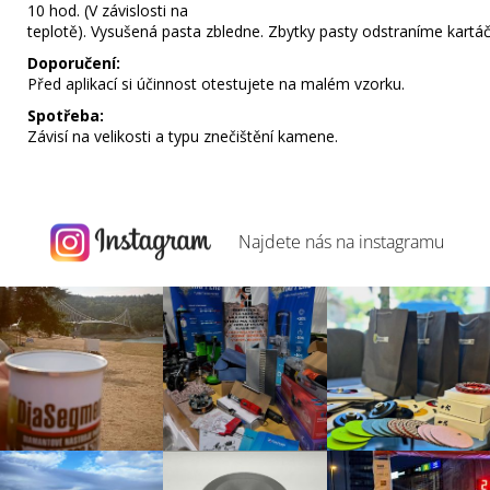
10
hod
.
(
V
závislosti
na
teplotě
)
.
Vysušená
pasta
zbledne
.
Zbytky
pasty
odstraníme
kartá
Doporučení:
Před aplikací
si
účinnost
otestujete
na
malém vzorku
.
Spotřeba:
Závisí
na velikosti
a typu
znečištění
kamene
.
Najdete nás na
instagramu