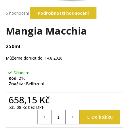
a
Průměrné
j
Podrobnosti hodnocení
5 hodnocení
hodnocení
í
produktu
je
Mangia Macchia
t
4,4
?
z
5
250ml
hvězdiček.
Můžeme doručit do:
14.8.2026
Hledat
Skladem
Kód:
216
D
Značka:
Bellinzoni
o
p
658,15 Kč
o
r
535,08 Kč bez DPH
u
Měrná
Do košíku
cena:
č
u