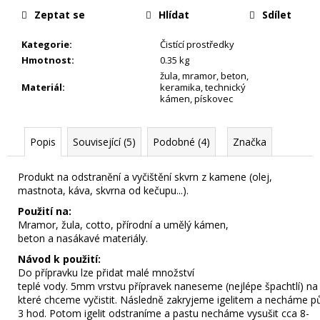
j
Zeptat se
Hlídat
Sdílet
e
m
Kategorie
:
Čistící prostředky
e
Hmotnost
:
0.35 kg
žula
,
mramor
,
beton
,
Materiál
:
keramika
,
technický
kámen
,
pískovec
Popis
Související (5)
Podobné (4)
Značka
Produkt na
odstranění
a
vyčištění
skvrn
z
kamene
(olej,
mastnota, káva, skvrna od kečupu...)
.
Použití na:
Mramor,
žula,
cotto
,
přírodní a umělý
kámen
,
beton
a
nasákavé
materiály
.
Návod k použití:
Do
přípravku
lze
přidat
malé
množství
teplé
vody.
5mm
vrstvu
přípravek
naneseme
(
nejlépe
špachtlí
)
na
které
chceme
vyčistit
.
Následně
zakryjeme
igelitem
a
necháme
p
3
hod
.
Potom
igelit
odstraníme
a
pastu
necháme
vysušit
cca
8-