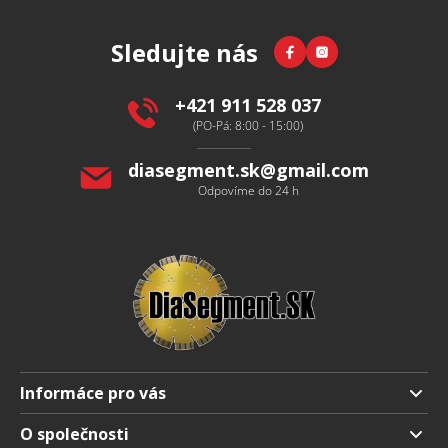
á
p
Facebook
Instagram
Sledujte nás
a
t
í
+421 911 528 037
(PO-Pá: 8:00 - 15:00)
diasegment.sk
@
gmail.com
Odpovíme do 24 h
Informáce pro vás
Doprava a platba
O společnosti