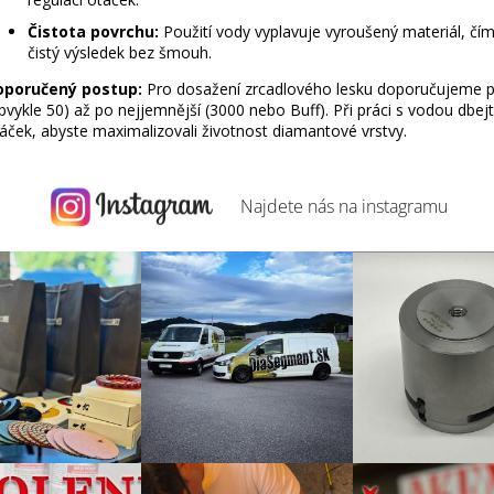
i
s
Čistota povrchu:
Použití vody vyplavuje vyroušený materiál, čí
čistý výsledek bez šmouh.
u
oporučený postup:
Pro dosažení zrcadlového lesku doporučujeme po
bvykle 50) až po nejjemnější (3000 nebo Buff). Při práci s vodou dbe
áček, abyste maximalizovali životnost diamantové vrstvy.
Najdete nás na
instagramu