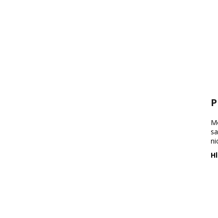
P
Mo
sa
ni
Hl