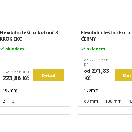
Flexibilní leštici kotouč 3-
Flexibilní leštící kot
KROK EKO
ČERNÝ
skladem
skladem
od 221 Kč bez
DPH
271,83
od
182 Kč bez DPH
Detail
Det
223,86 Kč
Kč
100mm
100mm
2
3
80 mm
100 mm
1