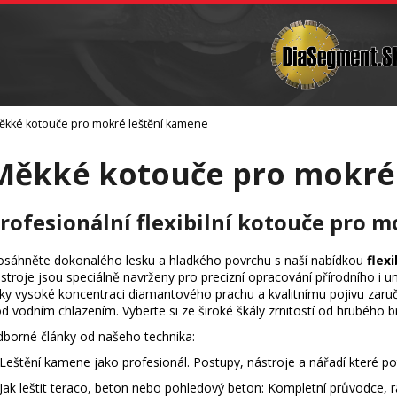
Vrtání
Brusná tělíska a sochařské nástroje
C
Co potřebujete najít?
ěkké kotouče pro mokré leštění kamene
Hledat
Měkké kotouče pro mokré
Doporučujeme
rofesionální flexibilní kotouče pro 
sáhněte dokonalého lesku a hladkého povrchu s naší nabídkou
flex
stroje jsou speciálně navrženy pro precizní opracování přírodního i 
ky vysoké koncentraci diamantového prachu a kvalitnímu pojivu zaruč
d vodním chlazením. Vyberte si ze široké škály zrnitostí od hrubého br
borné články od našeho technika:
Leštění kamene jako profesionál. Postupy, nástroje a nářadí které p
Jak leštit teraco, beton nebo pohledový beton: Kompletní průvodce, 