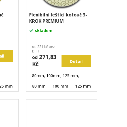
uč
Flexibilní leštící kotouč 3-
KROK PREMIUM
skladem
od 221 Kč bez
DPH
ail
271,83
od
Detail
Kč
80mm, 100mm, 125 mm,
25 mm
150 mm
80 mm
100 mm
125 mm