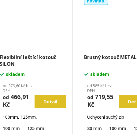
novinka
Flexibilní leštící kotouč
Brusný kotouč METAL
SILON
skladem
skladem
od 379,60 Kč bez
od 585 Kč bez
DPH
DPH
466,91
719,55
od
od
Detail
Det
Kč
Kč
100mm, 125mm,
Uchycení suchý zip
100 mm
125 mm
80 mm
100 mm
1