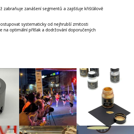
mž zabraňuje zanášení segmentů a zajišťuje křišťálově
stupovat systematicky od nejhrubší zrnitosti
jte na optimální přítlak a dodržování doporučených