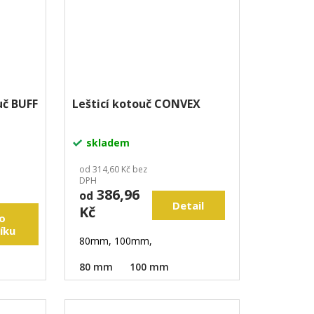
ouč BUFF
Lešticí kotouč CONVEX
skladem
od 314,60 Kč bez
DPH
386,96
od
Detail
Kč
o
íku
80mm, 100mm,
80 mm
100 mm