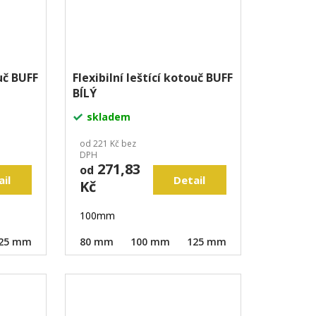
ouč BUFF
Flexibilní leštící kotouč BUFF
BÍLÝ
skladem
od 221 Kč bez
DPH
271,83
od
ail
Detail
Kč
100mm
25 mm
80 mm
100 mm
125 mm