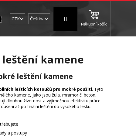
Přihlášení
CZK
Čeština
Nákupní košík
NC a frézování
Brusné a leštící válce
Štokován
 leštění kamene
mokré leštění kamene
ibilních lešticích kotoučů pro mokré použití
. Tyto
umělého kamene, jako jsou žula, mramor či beton.
ují dlouhou životnost a výjimečnou efektivitu práce
oušení až po finální leštění do vysokého lesku.
otřebujete
rady a postupy