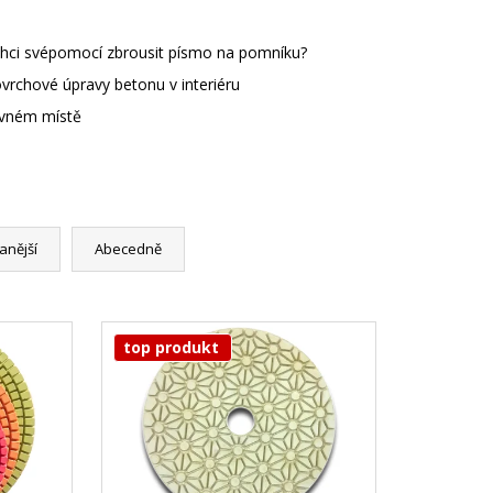
d chci svépomocí zbrousit písmo na pomníku?
ovrchové úpravy betonu v interiéru
rávném místě
anější
Abecedně
top produkt