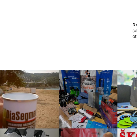
D
(o
ot