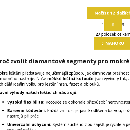
Načíst 12 dalšíc
S
1
3
t
O
r
27
položek celke
v
á
l
n
NAHORU
k
á
o
d
v
roč zvolit diamantové segmenty pro mokré
a
á
c
n
kré leštění představuje nejúčinnější způsob, jak eliminovat prašnost p
í
í
motného nástroje. Naše
měkké lešticí kotouče
jsou vyvinuty tak,
p
ch dělá ideální volbu pro leštění hran, fazet a oblouků.
r
avní výhody našich lešticích nástrojů:
v
k
Vysoká flexibilita:
Kotouče se dokonale přizpůsobí nerovnostem, 
y
Barevné kódování:
Každá zrnitost je jasně odlišena barvou, co
v
nástrojů při práci.
ý
Univerzální uchycení:
Systém suchého zipu zajišťuje rychlé a p
p
regulací otáček.