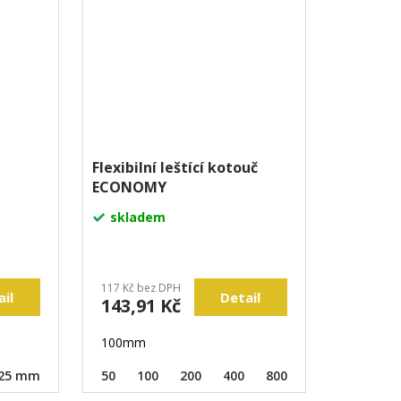
Flexibilní leštící kotouč
ECONOMY
skladem
117 Kč bez DPH
ail
Detail
143,91 Kč
100mm
25 mm
50
100
200
400
800
1500
3000