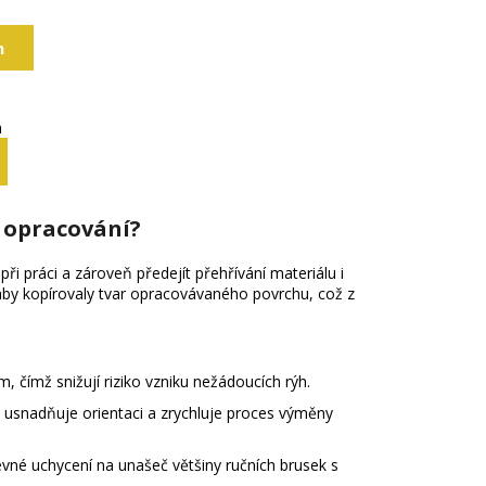
h
m
 opracování?
ři práci a zároveň předejít přehřívání materiálu i
 aby kopírovaly tvar opracovávaného povrchu, což z
čímž snižují riziko vzniku nežádoucích rýh.
ž usnadňuje orientaci a zrychluje proces výměny
evné uchycení na unašeč většiny ručních brusek s