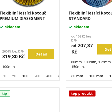
Flexibilní leštící kotouč
Flexibilní leštící koto
PREMIUM DIASEGMENT
STANDARD
skladem
skladem
od 169 Kč bez
DPH
207,87
od
Det
Kč
260 Kč bez DPH
Detail
319,80 Kč
80mm, 100mm, 125mm,
100mm
150mm,
30
50
100
200
400
800
1500
80 mm
3000
100 mm
BUFF
1
tip
top produkt