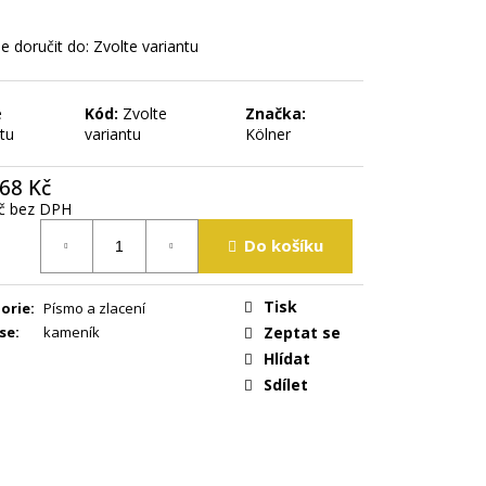
 doručit do:
Zvolte variantu
e
Kód:
Zvolte
Značka:
tu
variantu
Kölner
68 Kč
č bez DPH
á
Do košíku
Tisk
orie
:
Písmo a zlacení
se
:
kameník
Zeptat se
Hlídat
Sdílet