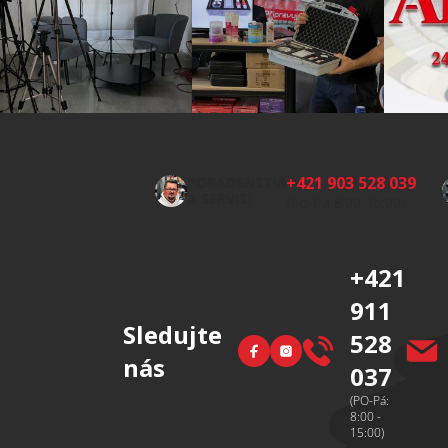
Z
á
p
+421 903 528 039
PORADENSTVÍ
a
A SERVIS:
(Po-Pá 8:00-15:00)
t
í
+421
911
Sledujte
528
Facebook
Instagram
nás
037
(PO-Pá:
8:00 -
15:00)