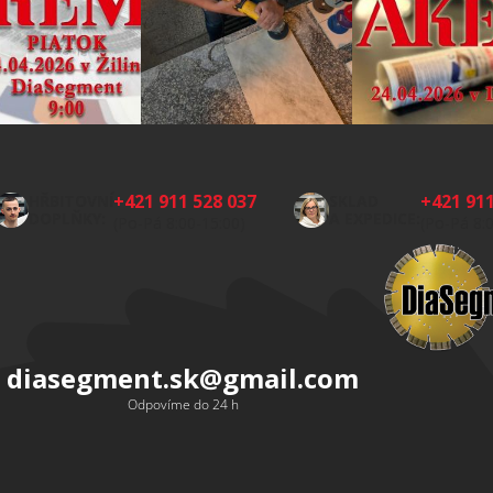
+421 911 528 037
+421 911
HŘBITOVNÍ
SKLAD
DOPLŇKY:
A EXPEDICE:
(Po-Pá 8:00-15:00)
(Po-Pá 8:
diasegment.sk
@
gmail.com
Odpovíme do 24 h