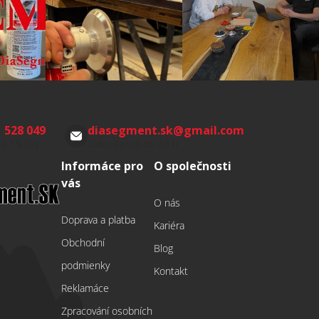
 528 049
diasegment.sk
@
gmail.com
00-15:00)
Odepíšeme do 24 h
Informáce pro
O společnosti
vás
O nás
Doprava a platba
Kariéra
Obchodní
Blog
podmienky
Kontakt
Reklamáce
Zpracování osobních