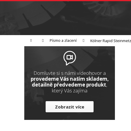
K
Přejít
na
o
Zpět
obsah
do
š
obchodu
í
Broušení
Leštění
Řezání
k
Domů
Písmo a zlacení
Kölner Rapid Steinmetz
P
o
s
t
Domluvte si s námi videohovor a
r
provedeme Vás naším skladem,
detailně předvedeme produkt
,
a
který Vás zajíma
n
n
Zobrazit více
í
p
a