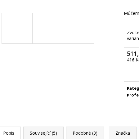
Můžeme
Zvolt
varian
511,
416 K
Měrn
cena:
Kateg
Profe
Popis
Související (5)
Podobné (3)
Značka