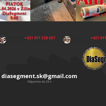
+421 911 528 037
+421 911
HŘBITOVNÍ
SKLAD
DOPLŇKY:
A EXPEDICE:
(Po-Pá 8:00-15:00)
(Po-Pá 8:
diasegment.sk
@
gmail.com
Odpovíme do 24 h