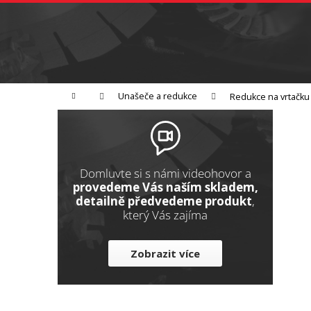
K
Přejít
na
o
Zpět
obsah
do
š
obchodu
í
Broušení
Leštění
Řezání
k
Domů
Unašeče a redukce
Redukce na vrtačku
P
o
s
t
Domluvte si s námi videohovor a
r
provedeme Vás naším skladem,
detailně předvedeme produkt
,
a
který Vás zajíma
n
n
Zobrazit více
í
p
a