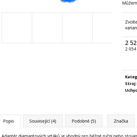
Můžeme
Zvolt
varian
2 52
2 054
Měrn
cena:
Kateg
Stroj
:
Uchyc
Popis
Související (4)
Podobné (5)
Značka
Adaptér diamantových vrtáků je vhodný pro běžné ruční nebo stoja