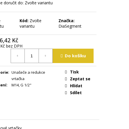
 doručit do:
Zvolte variantu
e
Kód:
Zvolte
Značka:
tu
variantu
DiaSegment
6,42 Kč
 Kč bez DPH
á
Do košíku
Tisk
orie
:
Unašeče a redukce
vrtačka
Zeptat se
ení
:
M14
,
G 1/2"
Hlídat
Sdílet
nové vrtačky.