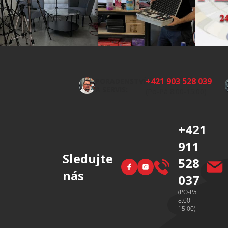
Z
á
p
+421 903 528 039
PORADENSTVÍ
a
A SERVIS:
(Po-Pá 8:00-15:00)
t
í
+421
911
Sledujte
528
Facebook
Instagram
nás
037
(PO-Pá:
8:00 -
15:00)