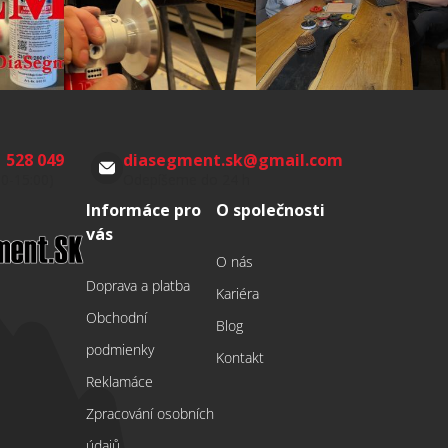
 528 049
diasegment.sk
@
gmail.com
00-15:00)
Odepíšeme do 24 h
Informáce pro
O společnosti
vás
O nás
Doprava a platba
Kariéra
Obchodní
Blog
podmienky
Kontakt
Reklamáce
Zpracování osobních
údajů